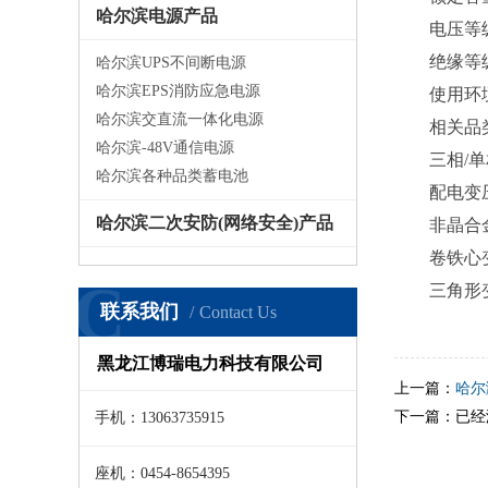
哈尔滨电源产品
电压等级：
绝缘等级：
哈尔滨UPS不间断电源
哈尔滨EPS消防应急电源
使用环境：
哈尔滨交直流一体化电源
相关品
哈尔滨-48V通信电源
三相/单
哈尔滨各种品类蓄电池
配电变
哈尔滨二次安防(网络安全)产品
非晶合金
卷铁心变
C
三角形变
联系我们
Contact Us
黑龙江博瑞电力科技有限公司
上一篇：
哈尔
下一篇：已经
手机：13063735915
座机：0454-8654395