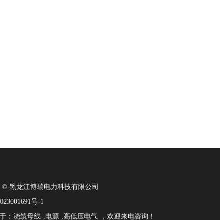
ight © 黑龙江博瑞电力科技有限公司
23001691号-1
于：
浇筑母线
,
电源
,
高低压电气
，欢迎来电咨询！