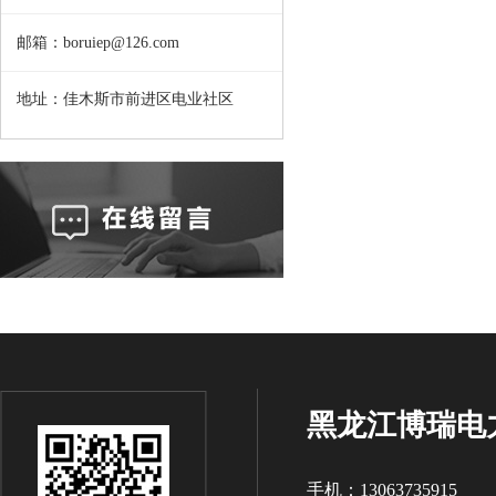
邮箱：boruiep@126.com
地址：佳木斯市前进区电业社区
黑龙江博瑞电
手机：13063735915